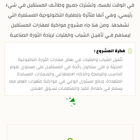
في الوقت نفسه، وتشترك جمـيع وظائـف المستقبل في شيء
رئيسي، وهي أنها متأثرة بالطفرة التكنولوجية المستمرة التي
نشهدها. ومن هنا جاء مشروع مواكبة لمهارات المستقبل
ليساهم فـي تأهيـل الشباب والفتيات لريادة الثورة الصناعيـة
فـي بلادنـا والجاهـزيـة لوظائف المستـقبـل.
فكرة المشروع :
تأهيل الشباب والفتيات في بعض مهارات الثورة التكنلوجية
الحديثة و التي ستكون رائجة في المستقبـل على مستوى علوم
الحاسـب والبرمجة والذكاء الاصطناعي والمـهارات المساندة
المتعددة. ورفع مستوى الوعي في مواكبة متغيرات العصر مما
يسهم في كفاءة الفرد والمنظمـات لسـوق العـمـل.