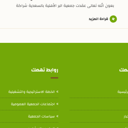
بعون الله تعالى عقدت جمعية البر الأهلية بالسعدية شراكة
تعاون مع المكتب التعاوني للدعوة والإرشاد بالليث، وقد
وقع العقد عن جمعية البر رئيس مجلس الإدارة الأستاذ:
قراءة المزيد
سلمان بن عبدربه الجحدلي، وعن المكتب التعاوني رئيس
مجلس الإدارة الأستاذ: محمد بن مبروك البركاتي. وتأتي هذه
الشراكة لتعزيز قيم الجمعية والاستفادة من المكتب
التعاوني لنشر الدعوة والإرشاد في […]
همك
روابط تهمك
رئيسية
الخطة الاستراتيجية والتشغيلية
اجتماعات الجمعية العمومية
بار
سياسات الجمعية