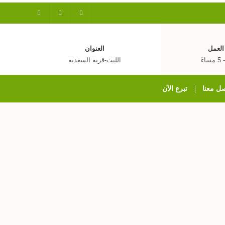
العمل
العنوان
الليث-قرية السعدية
ل معنا
تبرع الآن